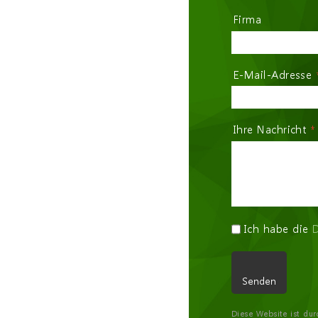
Firma
E-Mail-Adresse
Ihre Nachricht
*
Policy
*
Ich habe die
D
Senden
Diese Website ist du