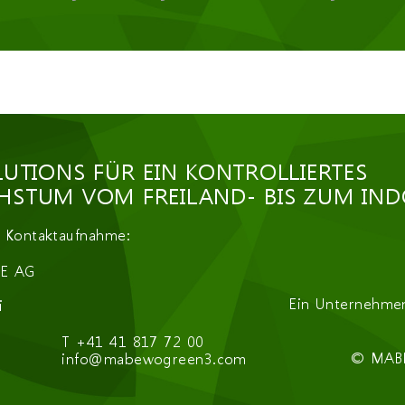
CHA
*
LUTIONS FÜR EIN KONTROLLIERTES
STUM VOM FREILAND- BIS ZUM IN
e Kontaktaufnahme:
E AG
Ein Unternehme
i
T +41 41 817 72 00
© MAB
info@mabewogreen3.com