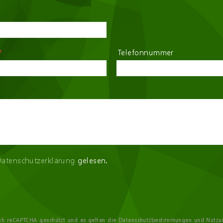
*
Telefonnummer
atenschutzerklärung
gelesen.
rch reCAPTCHA geschützt und es gelten die
Datenschutzbestimmungen
und
Nutzu