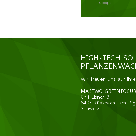
reCAPT
Google.
HIGH-TECH SO
PFLANZENWACH
Wir freuen uns auf Ihr
MABEWO GREENTOCUB
Chli Ebnet 3
6403 Küssnacht am Rig
Schweiz