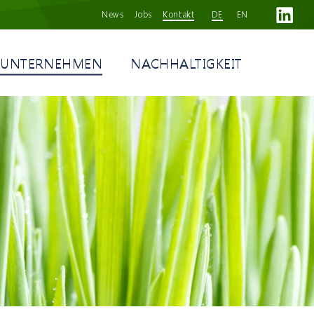
News
Jobs
Kontakt
DE
EN
UNTERNEHMEN
NACHHALTIGKEIT